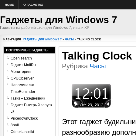
HOME
О ГАДЖЕТАХ
Гаджеты для Windows 7
Гаджеты на рабочий стол для Windows 7, vista и XP
НАВИГАЦИЯ :
ГАДЖЕТЫ ДЛЯ WINDOWS 7
»
ЧАСЫ
» TALKING CLOCK
ПОПУЛЯРНЫЕ ГАДЖЕТЫ
Talking Clock
Open search
Рубрика
Часы
Гаджет MailRu
Мониторинг
GPUObserver
Напоминалка
TimeReminder
Tasks – Ежедневник
Гаджет Быстрый запуск
v3
PricedownClock
Этот гаджет будильни
8ball
разнообразию дополн
Odnoklassniki