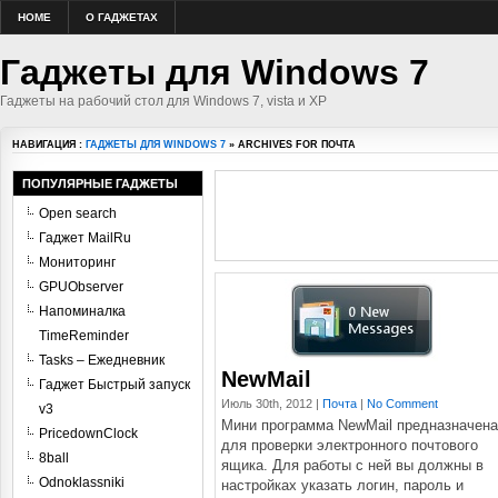
HOME
О ГАДЖЕТАХ
Гаджеты для Windows 7
Гаджеты на рабочий стол для Windows 7, vista и XP
НАВИГАЦИЯ :
ГАДЖЕТЫ ДЛЯ WINDOWS 7
» ARCHIVES FOR ПОЧТА
ПОПУЛЯРНЫЕ ГАДЖЕТЫ
Open search
Гаджет MailRu
Мониторинг
GPUObserver
Напоминалка
TimeReminder
Tasks – Ежедневник
NewMail
Гаджет Быстрый запуск
Июль 30th, 2012 |
Почта
|
No Comment
v3
Мини программа NewMail предназначена
PricedownClock
для проверки электронного почтового
8ball
ящика. Для работы с ней вы должны в
Odnoklassniki
настройках указать логин, пароль и