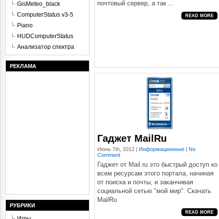
почтовый сервер, а так ...
GisMeteo_black
ComputerStatus v3-5
READ MORE
Piano
HUDComputerStatus
Анализатор спектра
РЕКЛАМА
Гаджет MailRu
Июнь 7th, 2012 |
Информационные
|
No
Comment
Гаджет от Mail.ru это быстрый доступ ко
всем ресурсам этого портала, начиная
от поиска и почты, и заканчивая
социальной сетью "мой мир". Скачать
MailRu
РУБРИКИ
READ MORE
Игры