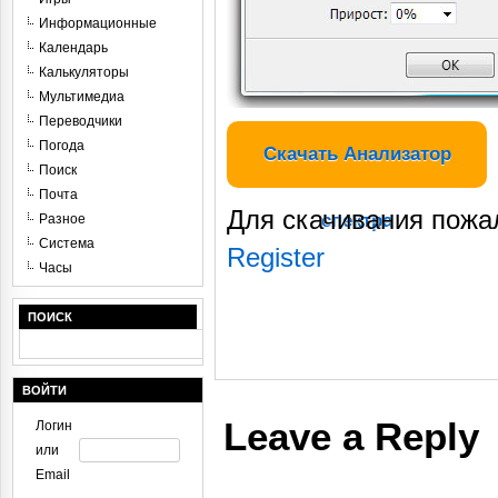
Информационные
Календарь
Калькуляторы
Мультимедиа
Переводчики
Погода
Скачать Анализатор
Поиск
Почта
Для скачивания пожа
спектра
Разное
Система
Register
Часы
ПОИСК
ВОЙТИ
Leave a Reply
Логин
или
Email