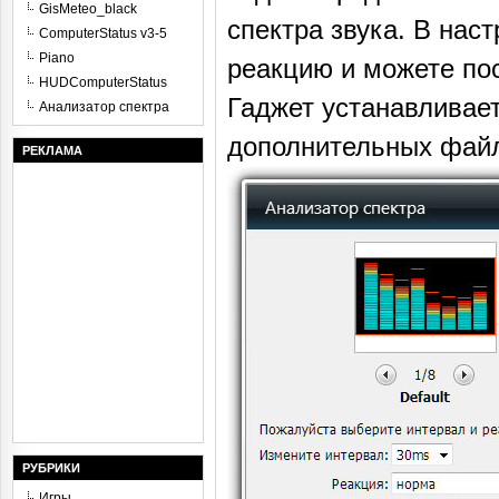
GisMeteo_black
спектра звука. В нас
ComputerStatus v3-5
Piano
реакцию и можете пос
HUDComputerStatus
Гаджет устанавливает
Анализатор спектра
дополнительных фай
РЕКЛАМА
РУБРИКИ
Игры