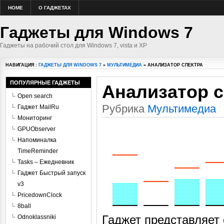
HOME
О ГАДЖЕТАХ
Гаджеты для Windows 7
Гаджеты на рабочий стол для Windows 7, vista и XP
НАВИГАЦИЯ :
ГАДЖЕТЫ ДЛЯ WINDOWS 7
»
МУЛЬТИМЕДИА
» АНАЛИЗАТОР СПЕКТРА
ПОПУЛЯРНЫЕ ГАДЖЕТЫ
Анализатор с
Open search
Рубрика
Мультимедиа
Гаджет MailRu
Мониторинг
GPUObserver
Напоминалка
TimeReminder
Tasks – Ежедневник
Гаджет Быстрый запуск
v3
PricedownClock
8ball
Гаджет представляет
Odnoklassniki