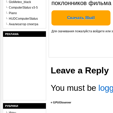
поклонников фильма Тр
GisMeteo_black
ComputerStatus v3-5
Piano
Скачать 8ball
HUDComputerStatus
Анализатор спектра
Для скачивания пожалуйста войдите или 
РЕКЛАМА
Leave a Reply
You must be
log
«
GPUObserver
РУБРИКИ
Игры