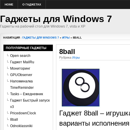
HOME
О ГАДЖЕТАХ
Гаджеты для Windows 7
Гаджеты на рабочий стол для Windows 7, vista и XP
НАВИГАЦИЯ :
ГАДЖЕТЫ ДЛЯ WINDOWS 7
»
ИГРЫ
» 8BALL
ПОПУЛЯРНЫЕ ГАДЖЕТЫ
8ball
Open search
Рубрика
Игры
Гаджет MailRu
Мониторинг
GPUObserver
Напоминалка
TimeReminder
Tasks – Ежедневник
Гаджет Быстрый запуск
v3
Гаджет 8ball – игруш
PricedownClock
8ball
варианты исполнения
Odnoklassniki