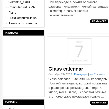
GisMeteo_black
При переходе в режим большого
размера, появляется полный календарь
ComputerStatus v3-5
на месяц, с возможностью
Piano
перелистывания ...
HUDComputerStatus
READ MORE
Анализатор спектра
РЕКЛАМА
Glass calendar
Сентябрь 7th, 2012 |
Календарь
|
No Comment
Glass calendar - Стеклянный календарь.
Простой календарь, который показывает
в расширеном режиме день недели,
число, месяц и год. В простом режиме
этот календарь показывает только ...
РУБРИКИ
READ MORE
Игры