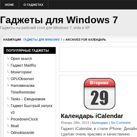
HOME
О ГАДЖЕТАХ
Гаджеты для Windows 7
Гаджеты на рабочий стол для Windows 7, vista и XP
НАВИГАЦИЯ :
ГАДЖЕТЫ ДЛЯ WINDOWS 7
» ARCHIVES FOR КАЛЕНДАРЬ
ПОПУЛЯРНЫЕ ГАДЖЕТЫ
Open search
Гаджет MailRu
Мониторинг
GPUObserver
Напоминалка
TimeReminder
Tasks – Ежедневник
Гаджет Быстрый запуск
v3
Календарь iCalendar
PricedownClock
Январь 28th, 2013 |
Календарь
|
No Comment
8ball
Гаджет iCalendar, в стиле iPhone. Дизайн
Odnoklassniki
сделан очень красиво и качественно.