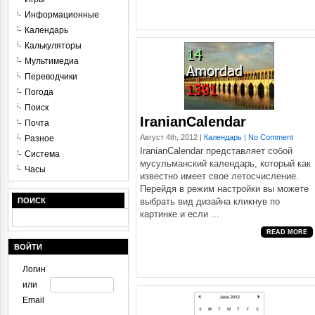
Информационные
Календарь
Калькуляторы
Мультимедиа
Переводчики
Погода
Поиск
IranianCalendar
Почта
Август 4th, 2012 |
Календарь
|
No Comment
Разное
IranianCalendar представляет собой
Система
мусульманский календарь, который как
Часы
известно имеет свое летосчисление.
Перейдя в режим настройки вы можете
ПОИСК
выбрать вид дизайна кликнув по
картинке и если ...
READ MORE
ВОЙТИ
Логин
или
Email