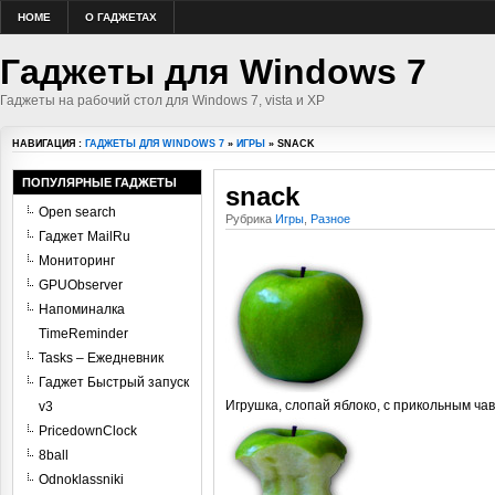
HOME
О ГАДЖЕТАХ
Гаджеты для Windows 7
Гаджеты на рабочий стол для Windows 7, vista и XP
НАВИГАЦИЯ :
ГАДЖЕТЫ ДЛЯ WINDOWS 7
»
ИГРЫ
» SNACK
ПОПУЛЯРНЫЕ ГАДЖЕТЫ
snack
Open search
Рубрика
Игры
,
Разное
Гаджет MailRu
Мониторинг
GPUObserver
Напоминалка
TimeReminder
Tasks – Ежедневник
Гаджет Быстрый запуск
Игрушка, слопай яблоко, с прикольным ча
v3
PricedownClock
8ball
Odnoklassniki