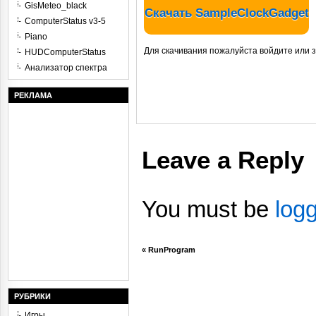
GisMeteo_black
Скачать SampleClockGadget
ComputerStatus v3-5
Piano
Для скачивания пожалуйста войдите или 
HUDComputerStatus
Анализатор спектра
РЕКЛАМА
Leave a Reply
You must be
log
«
RunProgram
РУБРИКИ
Игры