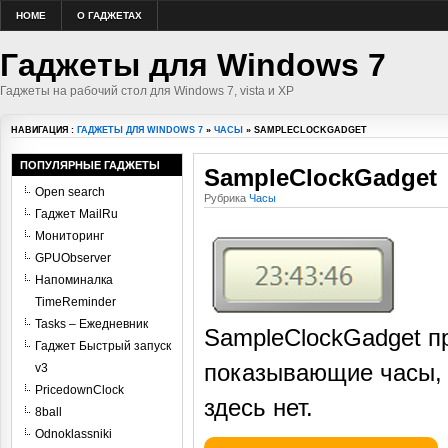
HOME
О ГАДЖЕТАХ
Гаджеты для Windows 7
Гаджеты на рабочий стол для Windows 7, vista и XP
НАВИГАЦИЯ :
ГАДЖЕТЫ ДЛЯ WINDOWS 7
»
ЧАСЫ
» SAMPLECLOCKGADGET
ПОПУЛЯРНЫЕ ГАДЖЕТЫ
SampleClockGadget
Open search
Рубрика
Часы
Гаджет MailRu
Мониторинг
GPUObserver
Напоминалка
TimeReminder
Tasks – Ежедневник
SampleClockGadget п
Гаджет Быстрый запуск
показывающие часы, 
v3
PricedownClock
здесь нет.
8ball
Odnoklassniki