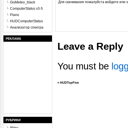
Для скачивания пожалуйста войдите или 
GisMeteo_black
ComputerStatus v3-5
Piano
HUDComputerStatus
Анализатор спектра
РЕКЛАМА
Leave a Reply
You must be
log
«
HUDTopFive
РУБРИКИ
Игры