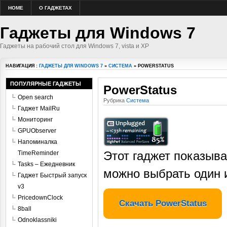
HOME
О ГАДЖЕТАХ
Гаджеты для Windows 7
Гаджеты на рабочий стол для Windows 7, vista и XP
НАВИГАЦИЯ :
ГАДЖЕТЫ ДЛЯ WINDOWS 7
»
СИСТЕМА
» POWERSTATUS
ПОПУЛЯРНЫЕ ГАДЖЕТЫ
PowerStatus
Open search
Рубрика
Система
Гаджет MailRu
Мониторинг
GPUObserver
Напоминалка
Этот гаджет показыва
TimeReminder
Tasks – Ежедневник
можно выбрать один и
Гаджет Быстрый запуск
v3
PricedownClock
Скачать PowerStatus
8ball
Odnoklassniki