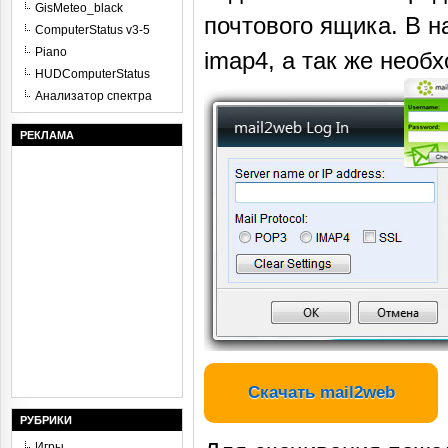
GisMeteo_black
почтового ящика. В н
ComputerStatus v3-5
Piano
imap4, а так же необ
HUDComputerStatus
Анализатор спектра
РЕКЛАМА
Скачать mail2web
РУБРИКИ
Игры