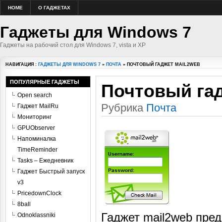
HOME
О ГАДЖЕТАХ
Гаджеты для Windows 7
Гаджеты на рабочий стол для Windows 7, vista и XP
НАВИГАЦИЯ :
ГАДЖЕТЫ ДЛЯ WINDOWS 7
»
ПОЧТА
» ПОЧТОВЫЙ ГАДЖЕТ MAIL2WEB
ПОПУЛЯРНЫЕ ГАДЖЕТЫ
Почтовый гад
Open search
Рубрика
Почта
Гаджет MailRu
Мониторинг
GPUObserver
Напоминалка
TimeReminder
Tasks – Ежедневник
Гаджет Быстрый запуск
v3
PricedownClock
8ball
Гаджет mail2web пре
Odnoklassniki