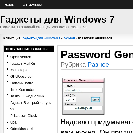
HOME
О ГАДЖЕТАХ
Гаджеты для Windows 7
Гаджеты на рабочий стол для Windows 7, vista и XP
НАВИГАЦИЯ :
ГАДЖЕТЫ ДЛЯ WINDOWS 7
»
РАЗНОЕ
» PASSWORD GENERATOR
ПОПУЛЯРНЫЕ ГАДЖЕТЫ
Password Gen
Open search
Рубрика
Разное
Гаджет MailRu
Мониторинг
GPUObserver
Напоминалка
TimeReminder
Tasks – Ежедневник
Гаджет Быстрый запуск
v3
PricedownClock
Надоело придумывать 
8ball
Odnoklassniki
вам нужно. Он приду