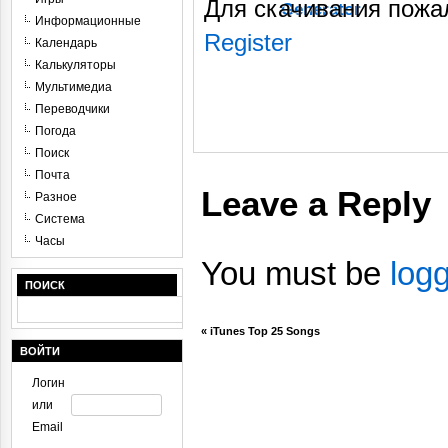
Для скачивания пожа
Generator
Информационные
Register
Календарь
Калькуляторы
Мультимедиа
Переводчики
Погода
Поиск
Почта
Leave a Reply
Разное
Система
Часы
You must be
log
ПОИСК
«
iTunes Top 25 Songs
ВОЙТИ
Логин
или
Email