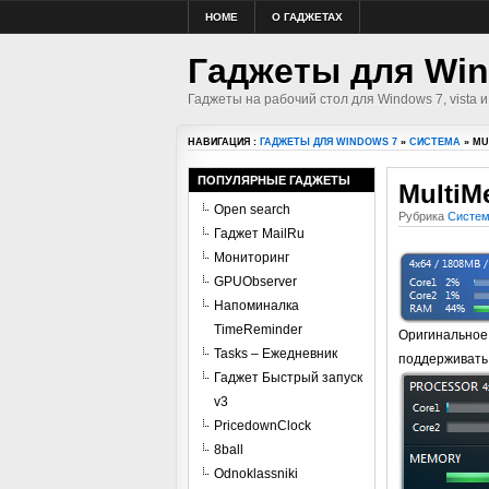
HOME
О ГАДЖЕТАХ
Гаджеты для Win
Гаджеты на рабочий стол для Windows 7, vista и
НАВИГАЦИЯ :
ГАДЖЕТЫ ДЛЯ WINDOWS 7
»
СИСТЕМА
» MU
ПОПУЛЯРНЫЕ ГАДЖЕТЫ
MultiM
Open search
Рубрика
Систе
Гаджет MailRu
Мониторинг
GPUObserver
Напоминалка
TimeReminder
Оригинальное 
Tasks – Ежедневник
поддерживать 
Гаджет Быстрый запуск
v3
PricedownClock
8ball
Odnoklassniki