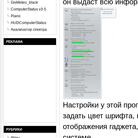
он выдаст всю инфор
GisMeteo_black
ComputerStatus v3-5
Piano
HUDComputerStatus
Анализатор спектра
РЕКЛАМА
Настройки у этой про
задать цвет шрифта,
отображения гаджета
РУБРИКИ
системе.
Игры