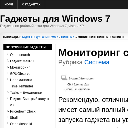
HOME
О ГАДЖЕТАХ
Гаджеты для Windows 7
Гаджеты на рабочий стол для Windows 7, vista и XP
НАВИГАЦИЯ :
ГАДЖЕТЫ ДЛЯ WINDOWS 7
»
СИСТЕМА
» МОНИТОРИНГ СИСТЕМЫ SYSINFO
ПОПУЛЯРНЫЕ ГАДЖЕТЫ
Мониторинг с
Open search
Рубрика
Система
Гаджет MailRu
Мониторинг
GPUObserver
Напоминалка
TimeReminder
Tasks – Ежедневник
Рекомендую, отличны
Гаджет Быстрый запуск
v3
имеет самый полный 
PricedownClock
8ball
запуска гаджета вы у
Odnoklassniki