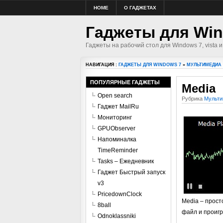
HOME
О ГАДЖЕТАХ
Гаджеты для Win
Гаджеты на рабочий стол для Windows 7, vista и
НАВИГАЦИЯ :
ГАДЖЕТЫ ДЛЯ WINDOWS 7
»
МУЛЬТИМЕДИА
ПОПУЛЯРНЫЕ ГАДЖЕТЫ
Media
Open search
Рубрика
Мульти
Гаджет MailRu
Мониторинг
GPUObserver
Напоминалка
TimeReminder
Tasks – Ежедневник
Гаджет Быстрый запуск
v3
PricedownClock
Media – прост
8ball
файл и проигр
Odnoklassniki