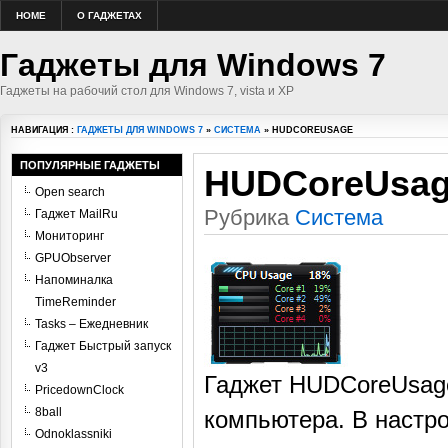
HOME
О ГАДЖЕТАХ
Гаджеты для Windows 7
Гаджеты на рабочий стол для Windows 7, vista и XP
НАВИГАЦИЯ :
ГАДЖЕТЫ ДЛЯ WINDOWS 7
»
СИСТЕМА
» HUDCOREUSAGE
ПОПУЛЯРНЫЕ ГАДЖЕТЫ
HUDCoreUsa
Open search
Рубрика
Система
Гаджет MailRu
Мониторинг
GPUObserver
Напоминалка
TimeReminder
Tasks – Ежедневник
Гаджет Быстрый запуск
v3
Гаджет HUDCoreUsage
PricedownClock
8ball
компьютера. В настр
Odnoklassniki