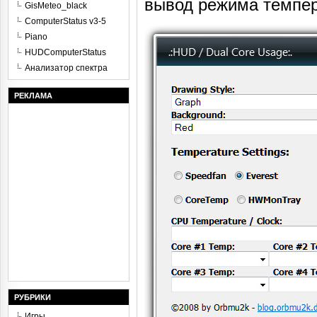
вывод режима темпер
GisMeteo_black
ComputerStatus v3-5
Piano
HUDComputerStatus
Анализатор спектра
РЕКЛАМА
РУБРИКИ
Игры