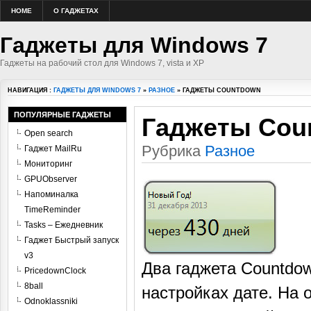
HOME
О ГАДЖЕТАХ
Гаджеты для Windows 7
Гаджеты на рабочий стол для Windows 7, vista и XP
НАВИГАЦИЯ :
ГАДЖЕТЫ ДЛЯ WINDOWS 7
»
РАЗНОЕ
» ГАДЖЕТЫ COUNTDOWN
ПОПУЛЯРНЫЕ ГАДЖЕТЫ
Гаджеты Cou
Open search
Рубрика
Разное
Гаджет MailRu
Мониторинг
GPUObserver
Напоминалка
TimeReminder
Tasks – Ежедневник
Гаджет Быстрый запуск
v3
Два гаджета Countdow
PricedownClock
8ball
настройках дате. На 
Odnoklassniki