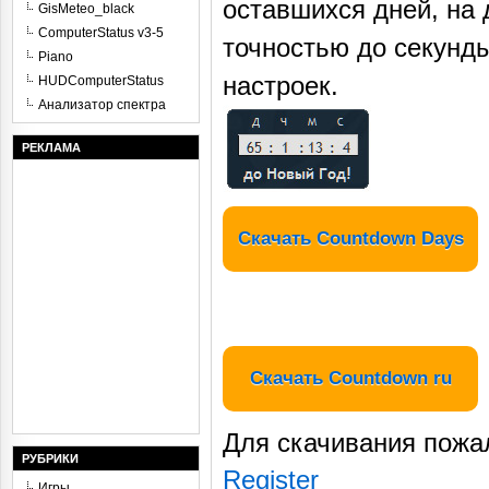
оставшихся дней, на 
GisMeteo_black
ComputerStatus v3-5
точностью до секунды
Piano
настроек.
HUDComputerStatus
Анализатор спектра
РЕКЛАМА
Скачать Countdown Days
Скачать Countdown ru
Для скачивания пожа
РУБРИКИ
Register
Игры