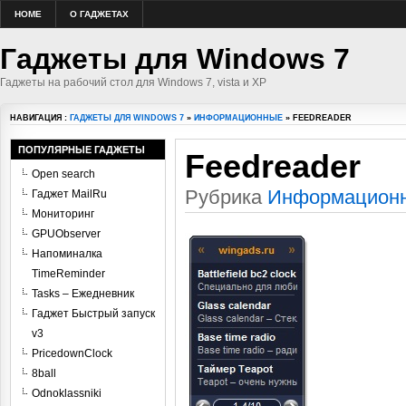
HOME
О ГАДЖЕТАХ
Гаджеты для Windows 7
Гаджеты на рабочий стол для Windows 7, vista и XP
НАВИГАЦИЯ :
ГАДЖЕТЫ ДЛЯ WINDOWS 7
»
ИНФОРМАЦИОННЫЕ
» FEEDREADER
ПОПУЛЯРНЫЕ ГАДЖЕТЫ
Feedreader
Open search
Рубрика
Информацион
Гаджет MailRu
Мониторинг
GPUObserver
Напоминалка
TimeReminder
Tasks – Ежедневник
Гаджет Быстрый запуск
v3
PricedownClock
8ball
Odnoklassniki