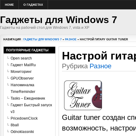
HOME
О ГАДЖЕТАХ
Гаджеты для Windows 7
Гаджеты на рабочий стол для Windows 7, vista и XP
НАВИГАЦИЯ :
ГАДЖЕТЫ ДЛЯ WINDOWS 7
»
РАЗНОЕ
» НАСТРОЙ ГИТАРУ GUITAR TUNER
ПОПУЛЯРНЫЕ ГАДЖЕТЫ
Настрой гитар
Open search
Рубрика
Разное
Гаджет MailRu
Мониторинг
GPUObserver
Напоминалка
TimeReminder
Tasks – Ежедневник
Гаджет Быстрый запуск
v3
Guitar tuner создан 
PricedownClock
8ball
возможность, настрои
Odnoklassniki