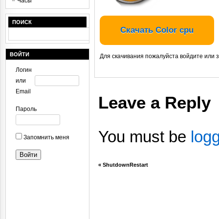
Часы
ПОИСК
Скачать Color cpu
ВОЙТИ
Для скачивания пожалуйста войдите или 
Логин
или
Email
Leave a Reply
Пароль
You must be
log
Запомнить меня
«
ShutdownRestart